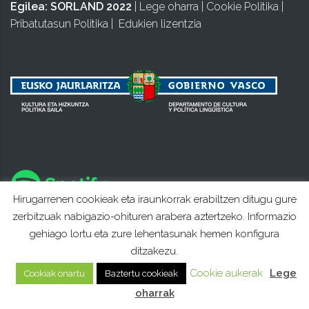
Egilea:
SORLAND 2022
|
Lege oharra
|
Cookie Politika
|
Pribatutasun Politika
|
Edukien lizentzia
Hirugarrenen cookieak eta iraunkorrak erabiltzen ditugu gure
zerbitzuak nabigazio-ohituren arabera aztertzeko. Informazio
gehiago lortu eta zure lehentasunak hemen konfigura
ditzakezu.
Cookie aukerak
Lege
Cookiak onartu
Baztertu cookieak
oharrak