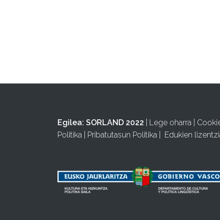
Egilea:
SORLAND 2022
|
Lege oharra
|
Cooki
Politika
|
Pribatutasun Politika
|
Edukien lizentzi