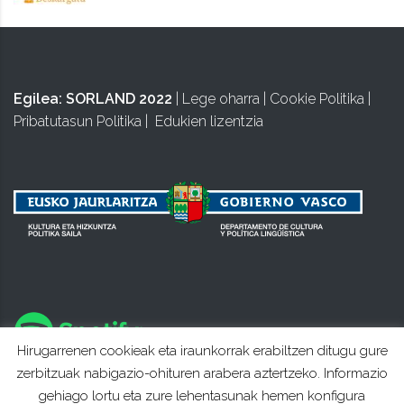
Egilea:
SORLAND 2022
|
Lege oharra
|
Cookie Politika
|
Pribatutasun Politika
|
Edukien lizentzia
Hirugarrenen cookieak eta iraunkorrak erabiltzen ditugu gure
zerbitzuak nabigazio-ohituren arabera aztertzeko. Informazio
gehiago lortu eta zure lehentasunak hemen konfigura