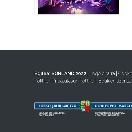
Egilea:
SORLAND 2022
|
Lege oharra
|
Cooki
Politika
|
Pribatutasun Politika
|
Edukien lizentzi