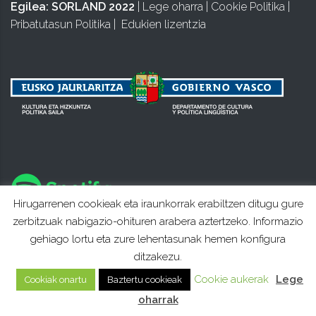
Egilea:
SORLAND 2022
|
Lege oharra
|
Cookie Politika
|
Pribatutasun Politika
|
Edukien lizentzia
Hirugarrenen cookieak eta iraunkorrak erabiltzen ditugu gure
zerbitzuak nabigazio-ohituren arabera aztertzeko. Informazio
gehiago lortu eta zure lehentasunak hemen konfigura
ditzakezu.
Cookie aukerak
Lege
Cookiak onartu
Baztertu cookieak
oharrak