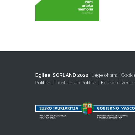
Egilea:
SORLAND 2022
|
Lege oharra
|
Cooki
Politika
|
Pribatutasun Politika
|
Edukien lizentzi