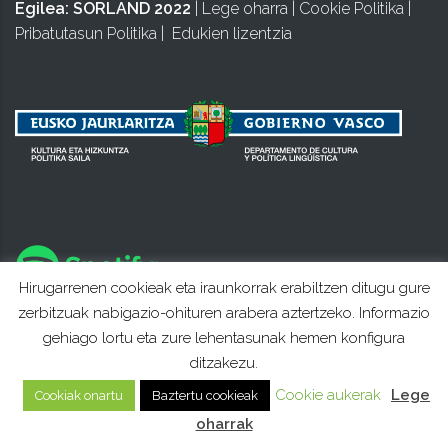
Egilea:
SORLAND 2022
|
Lege oharra
|
Cookie Politika
|
Pribatutasun Politika
|
Edukien lizentzia
Hirugarrenen cookieak eta iraunkorrak erabiltzen ditugu gure
zerbitzuak nabigazio-ohituren arabera aztertzeko. Informazio
gehiago lortu eta zure lehentasunak hemen konfigura
ditzakezu.
Cookie aukerak
Lege
Cookiak onartu
Baztertu cookieak
oharrak