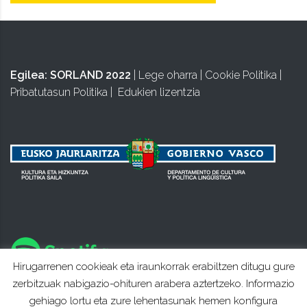
Egilea:
SORLAND 2022
|
Lege oharra
|
Cookie Politika
|
Pribatutasun Politika
|
Edukien lizentzia
Hirugarrenen cookieak eta iraunkorrak erabiltzen ditugu gure
zerbitzuak nabigazio-ohituren arabera aztertzeko. Informazio
gehiago lortu eta zure lehentasunak hemen konfigura