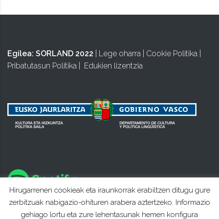
Egilea:
SORLAND 2022
|
Lege oharra
|
Cookie Politika
|
Pribatutasun Politika
|
Edukien lizentzia
Hirugarrenen cookieak eta iraunkorrak erabiltzen ditugu gure
zerbitzuak nabigazio-ohituren arabera aztertzeko. Informazio
gehiago lortu eta zure lehentasunak hemen konfigura