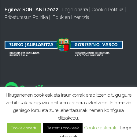
Egilea:
SORLAND 2022
|
Lege oharra
|
Cookie Politika
|
Pribatutasun Politika
|
Edukien lizentzia
Hirugarrenen cookieak eta iraunkorrak erabiltzen ditugu gure
zerbitzuak nabigazio-ohituren arabera aztertzeko. Informazio
gehiago lortu eta zure lehentasunak hemen konfigura
ditzakezu.
Cookie aukerak
Lege
Cookiak onartu
Baztertu cookieak
oharrak