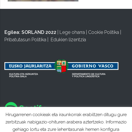
Egilea:
SORLAND 2022
|
Lege oharra
|
Cookie Politika
|
Pribatutasun Politika
|
Edukien lizentzia
Hirugarrenen cookieak eta iraunkorrak erabiltzen ditugu gure
zerbitzuak nabigazio-ohituren arabera aztertzeko. Informazio
gehiago lortu eta zure lehentasunak hemen konfigura