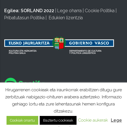
Egilea:
SORLAND 2022
|
Lege oharra
|
Cookie Politika
|
Pribatutasun Politika
|
Edukien lizentzia
Hirugarrenen cookieak eta iraunkorrak erabiltzen ditugu gure
zerbitzuak nabigazio-ohituren arabera aztertzeko. Informazio
gehiago lortu eta zure lehentasunak hemen konfigura
ditzakezu.
Cookie aukerak
Lege
Cookiak onartu
Baztertu cookieak