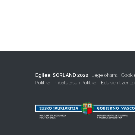
Egilea:
SORLAND 2022
|
Lege oharra
|
Cooki
Politika
|
Pribatutasun Politika
|
Edukien lizentzi