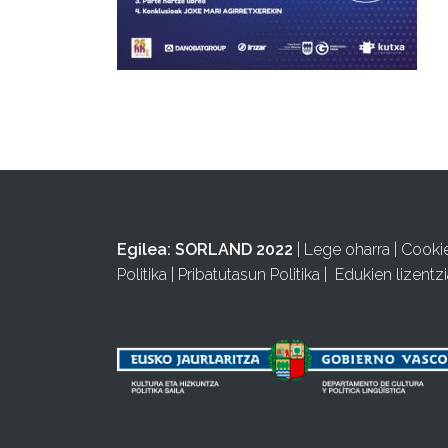
Egilea:
SORLAND 2022
|
Lege oharra
|
Cooki
Politika
|
Pribatutasun Politika
|
Edukien lizentzi