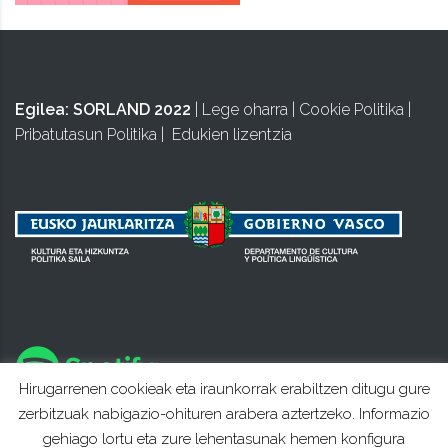
Egilea:
SORLAND 2022
|
Lege oharra
|
Cookie Politika
|
Pribatutasun Politika
|
Edukien lizentzia
Hirugarrenen cookieak eta iraunkorrak erabiltzen ditugu gure
zerbitzuak nabigazio-ohituren arabera aztertzeko. Informazio
gehiago lortu eta zure lehentasunak hemen konfigura