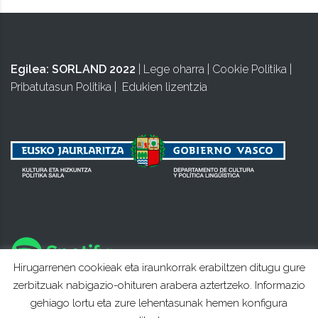
Egilea:
SORLAND 2022
|
Lege oharra
|
Cookie Politika
|
Pribatutasun Politika
|
Edukien lizentzia
Hirugarrenen cookieak eta iraunkorrak erabiltzen ditugu gure
zerbitzuak nabigazio-ohituren arabera aztertzeko. Informazio
gehiago lortu eta zure lehentasunak hemen konfigura