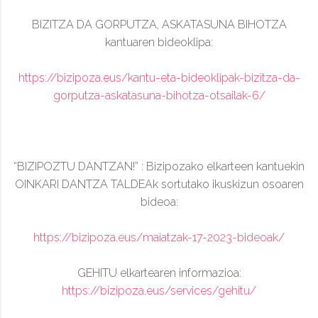
BIZITZA DA GORPUTZA, ASKATASUNA BIHOTZA
kantuaren bideoklipa:
https://bizipoza.eus/kantu-eta-bideoklipak-bizitza-da-
gorputza-askatasuna-bihotza-otsailak-6/
“BIZIPOZTU DANTZAN!” : Bizipozako elkarteen kantuekin
OINKARI DANTZA TALDEAk sortutako ikuskizun osoaren
bideoa:
https://bizipoza.eus/maiatzak-17-2023-bideoak/
GEHITU elkartearen informazioa:
https://bizipoza.eus/services/gehitu/