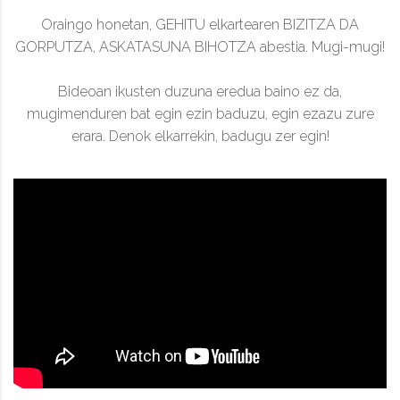
Oraingo honetan, GEHITU elkartearen BIZITZA DA
GORPUTZA, ASKATASUNA BIHOTZA abestia. Mugi-mugi!
Bideoan ikusten duzuna eredua baino ez da,
mugimenduren bat egin ezin baduzu, egin ezazu zure
erara. Denok elkarrekin, badugu zer egin!