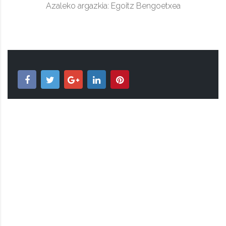
Azaleko argazkia: Egoitz Bengoetxea
TAPUNTU