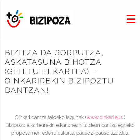
BIZITZA DA GORPUTZA,
ASKATASUNA BIHOTZA
(GEHITU ELKARTEA) –
OINKARIREKIN BIZIPOZTU
DANTZAN!
Oinkari dantza taldeko lagunek (
www.oinkari.eus
)
Bizipoza elkartearekin elkarlanean, taldean dantza egiteko
proposamen ederra dakarte, pausoz-pauso azaldua.