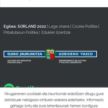
Egilea:
SORLAND 2022
|
Lege oharra
|
Cookie Politika
|
Pribatutasun Politika
|
Edukien lizentzia
Hirugarrenen cookieak eta iraunkorrak erabiltzen ditugu gure
zerbitzuak nabigazio-ohituren arabera aztertzeko. Informazio
gehiago lortu eta zure lehentasunak hemen konfigura