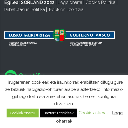
Egilea:
SORLAND 2022
|
Lege oharra
|
Cookie Politika
|
Pribatutasun Politika
|
Edukien lizentzia
Hirugarrenen cookieak eta iraunkorrak erabiltzen ditugu gure
zerbitzuak nabigazio-ohituren arabera aztertzeko. Informazio
gehiago lortu eta zure lehentasunak hemen konfigura
ditzakezu.
Cookie aukerak
Lege
Cookiak onartu
Baztertu cookieak
oharrak