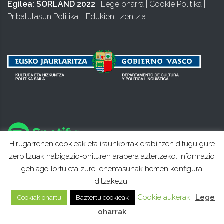
Egilea:
SORLAND 2022
|
Lege oharra
|
Cookie Politika
|
Pribatutasun Politika
|
Edukien lizentzia
Hirugarrenen cookieak eta iraunkorrak erabiltzen ditugu gure
zerbitzuak nabigazio-ohituren arabera aztertzeko. Informazio
gehiago lortu eta zure lehentasunak hemen konfigura
ditzakezu.
Cookie aukerak
Lege
Cookiak onartu
Baztertu cookieak
oharrak