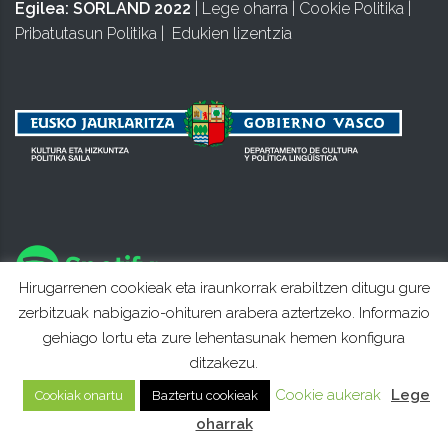
Egilea:
SORLAND 2022
|
Lege oharra
|
Cookie Politika
|
Pribatutasun Politika
|
Edukien lizentzia
Hirugarrenen cookieak eta iraunkorrak erabiltzen ditugu gure
zerbitzuak nabigazio-ohituren arabera aztertzeko. Informazio
gehiago lortu eta zure lehentasunak hemen konfigura
ditzakezu.
Cookie aukerak
Lege
Cookiak onartu
Baztertu cookieak
oharrak