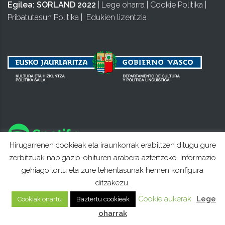
Egilea:
SORLAND 2022
|
Lege oharra
|
Cookie Politika
|
Pribatutasun Politika
|
Edukien lizentzia
Hirugarrenen cookieak eta iraunkorrak erabiltzen ditugu gure
zerbitzuak nabigazio-ohituren arabera aztertzeko. Informazio
gehiago lortu eta zure lehentasunak hemen konfigura
ditzakezu.
Cookie aukerak
Lege
Cookiak onartu
Baztertu cookieak
oharrak