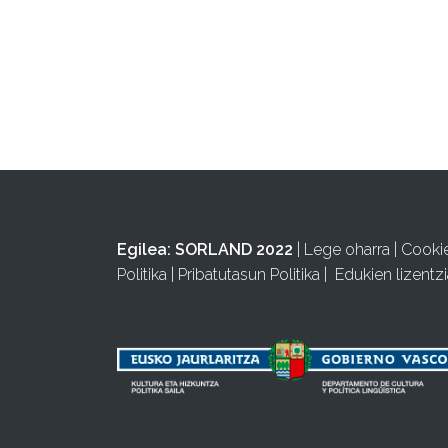
Egilea:
SORLAND 2022
|
Lege oharra
|
Cooki
Politika
|
Pribatutasun Politika
|
Edukien lizentzi