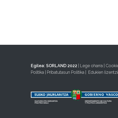
Egilea:
SORLAND 2022
|
Lege oharra
|
Cooki
Politika
|
Pribatutasun Politika
|
Edukien lizentzi