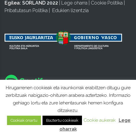
Egilea:
SORLAND 2022
|
Lege oharra
|
Cookie Politika
|
Pribatutasun Politika
|
Edukien lizentzia
Hirugarrenen cookieak eta iraunkorrak erabiltzen ditugu gure
zerbitzuak nabigazio-ohituren arabera aztertzeko. Informazio
gehiago lortu eta zure lehentasunak hemen konfigura
ditzakezu.
Cookie aukerak
Lege
Cookiak onartu
Baztertu cookieak
oharrak