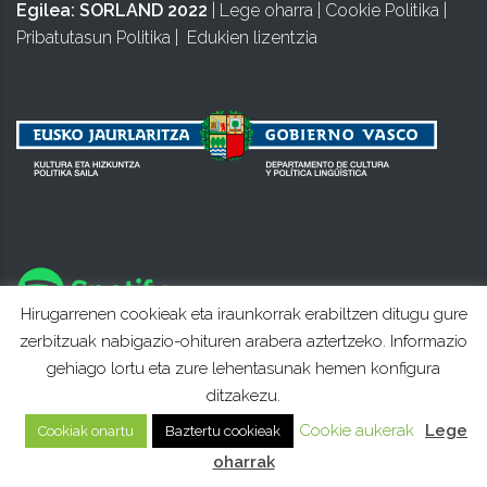
Egilea:
SORLAND 2022
|
Lege oharra
|
Cookie Politika
|
Pribatutasun Politika
|
Edukien lizentzia
Hirugarrenen cookieak eta iraunkorrak erabiltzen ditugu gure
zerbitzuak nabigazio-ohituren arabera aztertzeko. Informazio
gehiago lortu eta zure lehentasunak hemen konfigura
ditzakezu.
Cookie aukerak
Lege
Cookiak onartu
Baztertu cookieak
oharrak