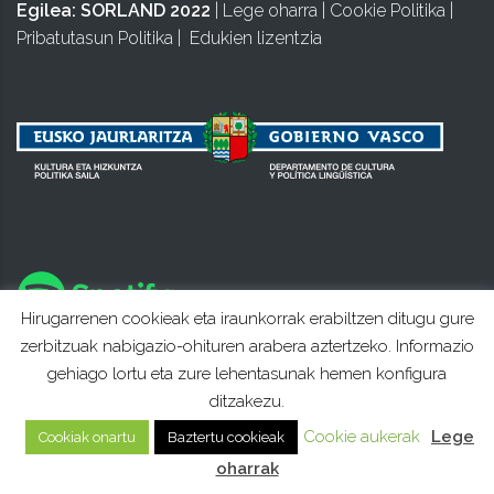
Egilea:
SORLAND 2022
|
Lege oharra
|
Cookie Politika
|
Pribatutasun Politika
|
Edukien lizentzia
Hirugarrenen cookieak eta iraunkorrak erabiltzen ditugu gure
zerbitzuak nabigazio-ohituren arabera aztertzeko. Informazio
gehiago lortu eta zure lehentasunak hemen konfigura
ditzakezu.
Cookie aukerak
Lege
Cookiak onartu
Baztertu cookieak
oharrak