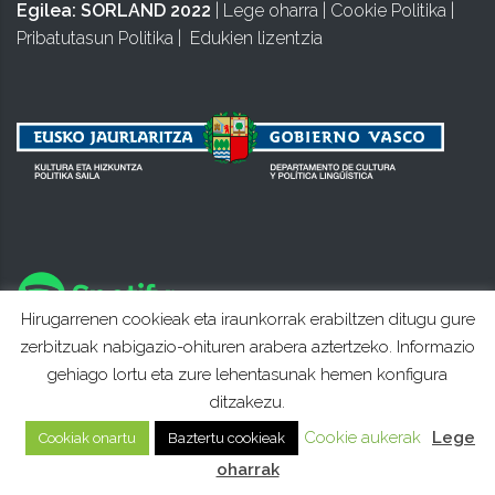
Egilea:
SORLAND 2022
|
Lege oharra
|
Cookie Politika
|
Pribatutasun Politika
|
Edukien lizentzia
Hirugarrenen cookieak eta iraunkorrak erabiltzen ditugu gure
zerbitzuak nabigazio-ohituren arabera aztertzeko. Informazio
gehiago lortu eta zure lehentasunak hemen konfigura
ditzakezu.
Cookie aukerak
Lege
Cookiak onartu
Baztertu cookieak
oharrak