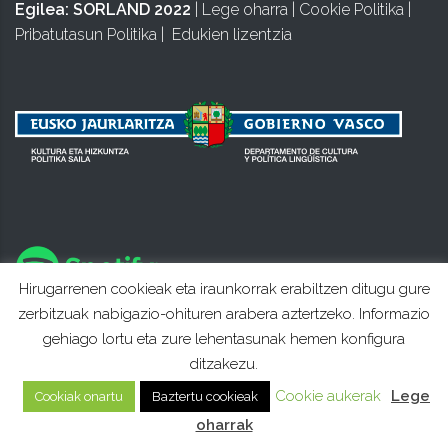
Egilea:
SORLAND 2022
|
Lege oharra
|
Cookie Politika
|
Pribatutasun Politika
|
Edukien lizentzia
Hirugarrenen cookieak eta iraunkorrak erabiltzen ditugu gure
zerbitzuak nabigazio-ohituren arabera aztertzeko. Informazio
gehiago lortu eta zure lehentasunak hemen konfigura
ditzakezu.
Cookie aukerak
Lege
Cookiak onartu
Baztertu cookieak
oharrak