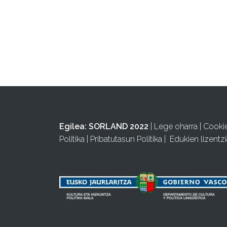
Egilea:
SORLAND 2022
|
Lege oharra
|
Cooki
Politika
|
Pribatutasun Politika
|
Edukien lizentzi