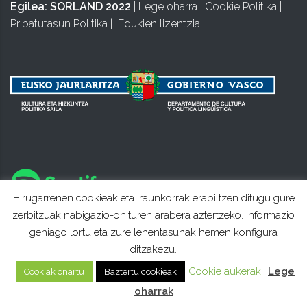
Egilea:
SORLAND 2022
|
Lege oharra
|
Cookie Politika
|
Pribatutasun Politika
|
Edukien lizentzia
Hirugarrenen cookieak eta iraunkorrak erabiltzen ditugu gure
zerbitzuak nabigazio-ohituren arabera aztertzeko. Informazio
gehiago lortu eta zure lehentasunak hemen konfigura
ditzakezu.
Cookie aukerak
Lege
Cookiak onartu
Baztertu cookieak
oharrak