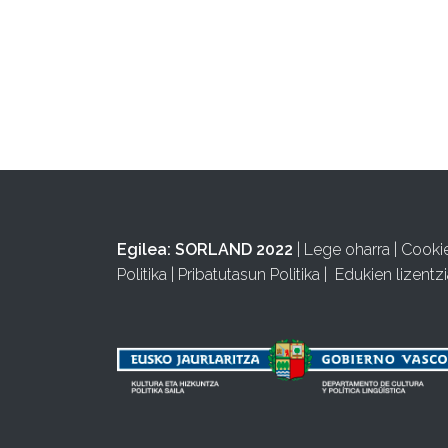
Egilea:
SORLAND 2022
|
Lege oharra
|
Cooki
Politika
|
Pribatutasun Politika
|
Edukien lizentzi