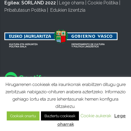
Egilea:
SORLAND 2022
|
Lege oharra
|
Cookie Politika
|
Pribatutasun Politika
|
Edukien lizentzia
Hirugarrenen cookieak eta iraunkorrak erabiltzen ditugu gure
zerbitzuak nabigazio-ohituren arabera aztertzeko. Informazio
gehiago lortu eta zure lehentasunak hemen konfigura
ditzakezu.
Cookie aukerak
Lege
Cookiak onartu
Baztertu cookieak
oharrak