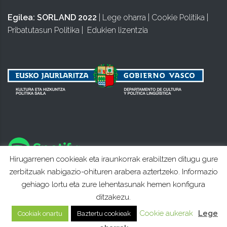
Egilea:
SORLAND 2022
|
Lege oharra
|
Cookie Politika
|
Pribatutasun Politika
|
Edukien lizentzia
Hirugarrenen cookieak eta iraunkorrak erabiltzen ditugu gure
zerbitzuak nabigazio-ohituren arabera aztertzeko. Informazio
gehiago lortu eta zure lehentasunak hemen konfigura
ditzakezu.
Cookie aukerak
Lege
Cookiak onartu
Baztertu cookieak