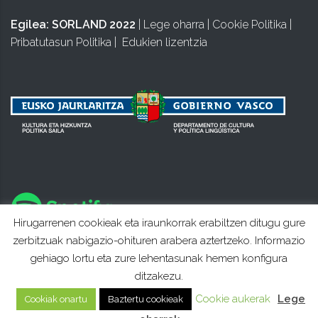
Egilea:
SORLAND 2022
|
Lege oharra
|
Cookie Politika
|
Pribatutasun Politika
|
Edukien lizentzia
Hirugarrenen cookieak eta iraunkorrak erabiltzen ditugu gure
zerbitzuak nabigazio-ohituren arabera aztertzeko. Informazio
gehiago lortu eta zure lehentasunak hemen konfigura
ditzakezu.
Cookie aukerak
Lege
Cookiak onartu
Baztertu cookieak