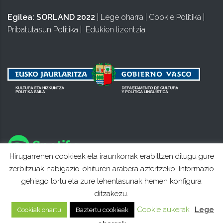
Egilea:
SORLAND 2022
|
Lege oharra
|
Cookie Politika
|
Pribatutasun Politika
|
Edukien lizentzia
Hirugarrenen cookieak eta iraunkorrak erabiltzen ditugu gure
zerbitzuak nabigazio-ohituren arabera aztertzeko. Informazio
gehiago lortu eta zure lehentasunak hemen konfigura
ditzakezu.
Cookie aukerak
Lege
Cookiak onartu
Baztertu cookieak