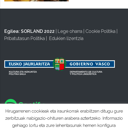
Egilea:
SORLAND 2022
|
Lege oharra
|
Cookie Politika
|
Pribatutasun Politika
|
Edukien lizentzia
Hirugarrenen cookieak eta iraunkorrak erabiltzen ditugu gure
zerbitzuak nabigazio-ohituren arabera aztertzeko. Informazio
gehiago lortu eta zure lehentasunak hemen konfigura