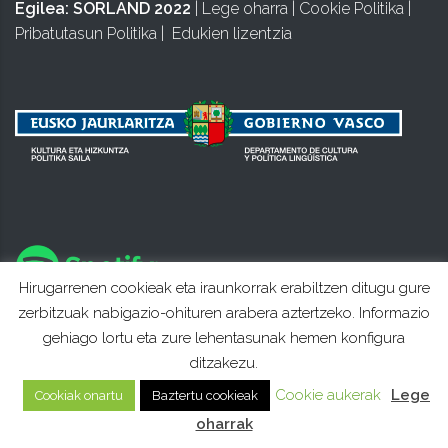
Egilea:
SORLAND 2022
|
Lege oharra
|
Cookie Politika
|
Pribatutasun Politika
|
Edukien lizentzia
Hirugarrenen cookieak eta iraunkorrak erabiltzen ditugu gure
zerbitzuak nabigazio-ohituren arabera aztertzeko. Informazio
gehiago lortu eta zure lehentasunak hemen konfigura
ditzakezu.
Cookie aukerak
Lege
Cookiak onartu
Baztertu cookieak
oharrak