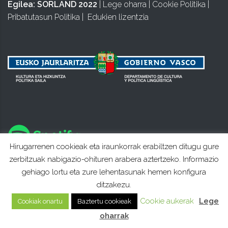
Egilea:
SORLAND 2022
|
Lege oharra
|
Cookie Politika
|
Pribatutasun Politika
|
Edukien lizentzia
Hirugarrenen cookieak eta iraunkorrak erabiltzen ditugu gure
zerbitzuak nabigazio-ohituren arabera aztertzeko. Informazio
gehiago lortu eta zure lehentasunak hemen konfigura
ditzakezu.
Cookie aukerak
Lege
Cookiak onartu
Baztertu cookieak
oharrak