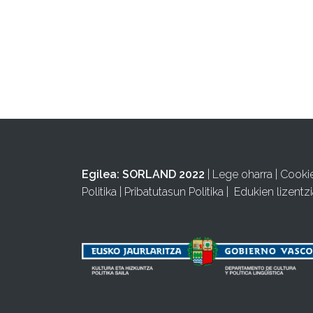
Egilea:
SORLAND 2022
|
Lege oharra
|
Cooki
Politika
|
Pribatutasun Politika
|
Edukien lizentzi