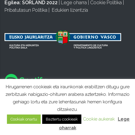
Egilea:
SORLAND 2022
|
Lege oharra
|
Cookie Politika
|
Pribatutasun Politika
|
Edukien lizentzia
Hirugarrenen cookieak eta iraunkorrak erabiltzen ditugu gure
zerbitzuak nabigazio-ohituren arabera aztertzeko. Informazio
gehiago lortu eta zure lehentasunak hemen konfigura
ditzakezu.
Cookie aukerak
Lege
Cookiak onartu
Baztertu cookieak
oharrak