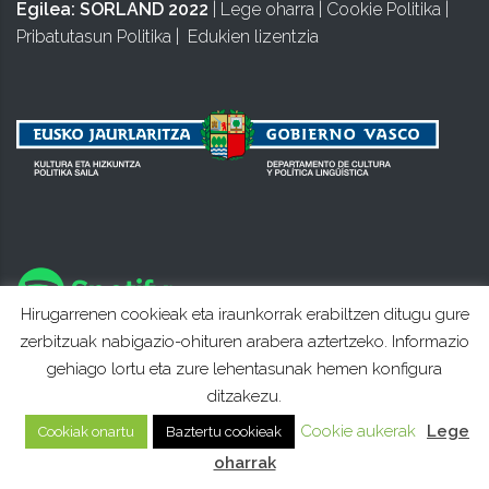
Egilea:
SORLAND 2022
|
Lege oharra
|
Cookie Politika
|
Pribatutasun Politika
|
Edukien lizentzia
Hirugarrenen cookieak eta iraunkorrak erabiltzen ditugu gure
zerbitzuak nabigazio-ohituren arabera aztertzeko. Informazio
gehiago lortu eta zure lehentasunak hemen konfigura
ditzakezu.
Cookie aukerak
Lege
Cookiak onartu
Baztertu cookieak
oharrak