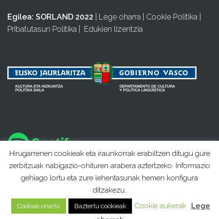
Egilea:
SORLAND 2022
|
Lege oharra
|
Cookie Politika
|
Pribatutasun Politika
|
Edukien lizentzia
Hirugarrenen cookieak eta iraunkorrak erabiltzen ditugu gure
zerbitzuak nabigazio-ohituren arabera aztertzeko. Informazio
gehiago lortu eta zure lehentasunak hemen konfigura
ditzakezu.
Cookie aukerak
Lege
Cookiak onartu
Baztertu cookieak