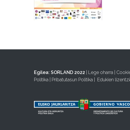
Egilea:
SORLAND 2022
|
Lege oharra
|
Cooki
Politika
|
Pribatutasun Politika
|
Edukien lizentzi