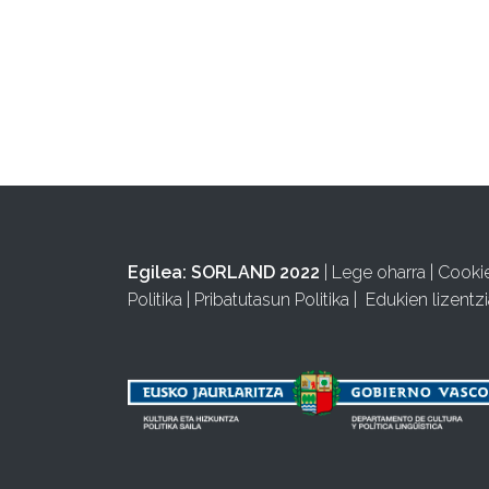
Egilea:
SORLAND 2022
|
Lege oharra
|
Cooki
Politika
|
Pribatutasun Politika
|
Edukien lizentzi