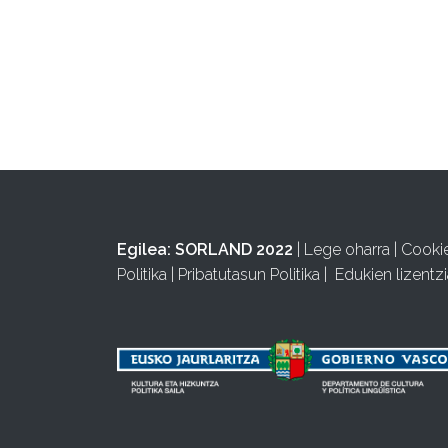
Egilea:
SORLAND 2022
|
Lege oharra
|
Cooki
Politika
|
Pribatutasun Politika
|
Edukien lizentzi