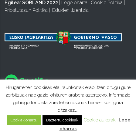
Egilea:
SORLAND 2022
|
Lege oharra
|
Cookie Politika
|
Pribatutasun Politika
|
Edukien lizentzia
Hirugarrenen cookieak eta iraunkorrak erabiltzen ditugu gure
zerbitzuak nabigazio-ohituren arabera aztertzeko. Informazio
gehiago lortu eta zure lehentasunak hemen konfigura
ditzakezu.
Cookie aukerak
Lege
Cookiak onartu
Baztertu cookieak
oharrak