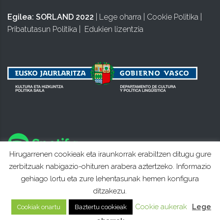
Egilea:
SORLAND 2022
|
Lege oharra
|
Cookie Politika
|
Pribatutasun Politika
|
Edukien lizentzia
Hirugarrenen cookieak eta iraunkorrak erabiltzen ditugu gure
zerbitzuak nabigazio-ohituren arabera aztertzeko. Informazio
gehiago lortu eta zure lehentasunak hemen konfigura
ditzakezu.
Cookie aukerak
Lege
Cookiak onartu
Baztertu cookieak