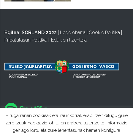
Egilea:
SORLAND 2022
|
Lege oharra
|
Cookie Politika
|
Pribatutasun Politika
|
Edukien lizentzia
Hirugarrenen cookieak eta iraunkorrak erabiltzen ditugu gure
zerbitzuak nabigazio-ohituren arabera aztertzeko. Informazio
gehiago lortu eta zure lehentasunak hemen konfigura