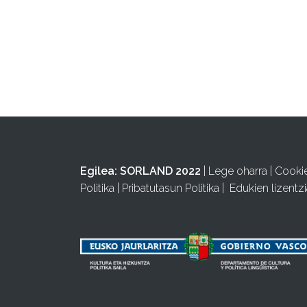
Egilea:
SORLAND 2022
|
Lege oharra
|
Cooki
Politika
|
Pribatutasun Politika
|
Edukien lizentzi