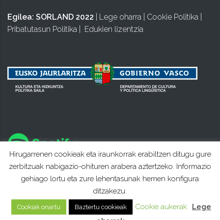
Egilea:
SORLAND 2022
|
Lege oharra
|
Cookie Politika
|
Pribatutasun Politika
|
Edukien lizentzia
Hirugarrenen cookieak eta iraunkorrak erabiltzen ditugu gure
zerbitzuak nabigazio-ohituren arabera aztertzeko. Informazio
gehiago lortu eta zure lehentasunak hemen konfigura
ditzakezu.
Cookie aukerak
Lege
Cookiak onartu
Baztertu cookieak